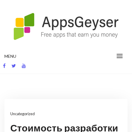
Skip
to
content
App development blog
MENU
Uncategorized
Стоимость разработки