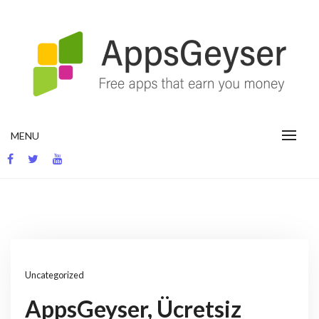
Skip
to
content
App development blog
MENU
Uncategorized
AppsGeyser, Ücretsiz