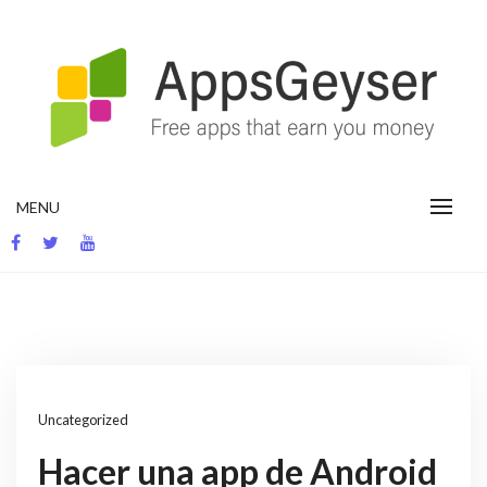
Skip
to
content
App development blog
MENU
Uncategorized
Hacer una app de Android